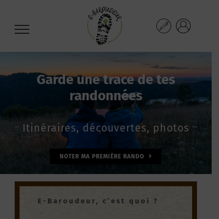
Passer
au
contenu
Garde une trace de tes
randonnées
Itinéraires, découvertes, photos
NOTER MA PREMIÈRE RANDO
E-Baroud
eur
, c’est quoi ?