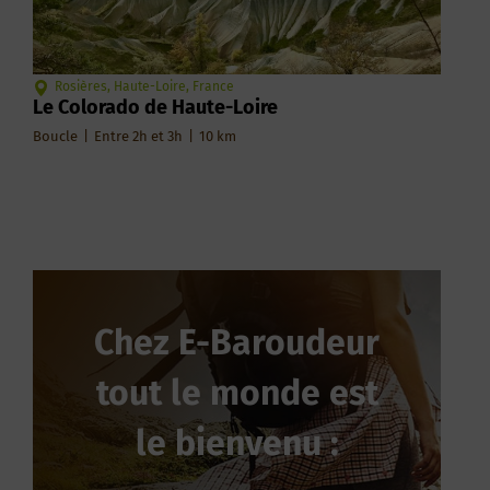
Rosières, Haute-Loire, France
Le Colorado de Haute-Loire
Boucle
|
Entre 2h et 3h
|
10
km
Chez E-Baroudeur
tout le monde est
le bienvenu :