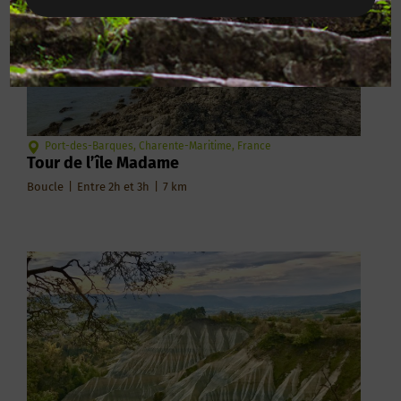
Port-des-Barques, Charente-Maritime, France
Tour de l’île Madame
Boucle
|
Entre 2h et 3h
|
7
km