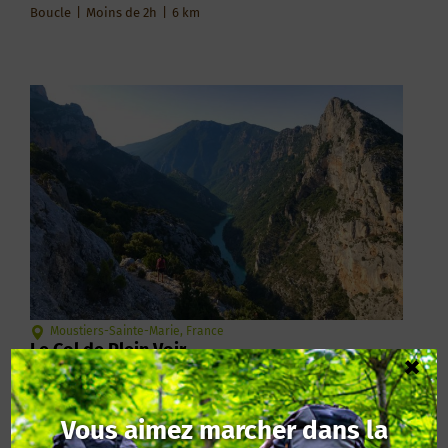
Boucle
|
Moins de 2h
|
6
km
Moustiers-Sainte-Marie, France
Le Col de Plein Voir
×
Boucle
|
Entre 4h et 5h
|
10
km
Vous aimez marcher dans la