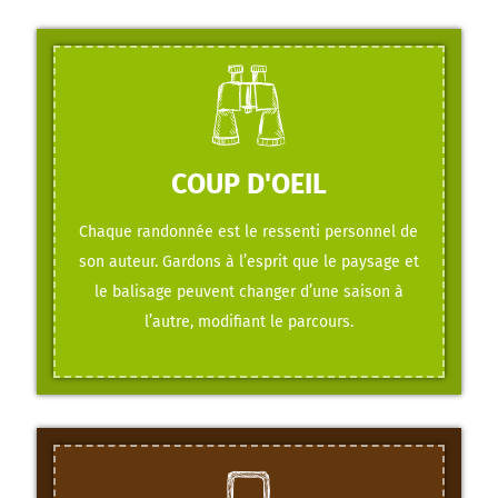
COUP D'OEIL
Chaque randonnée est le ressenti personnel de
son auteur. Gardons à l’esprit que le paysage et
le balisage peuvent changer d’une saison à
l’autre, modifiant le parcours.