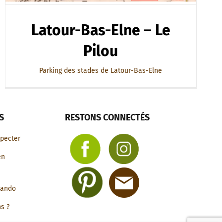
Latour-Bas-Elne – Le
Pilou
Parking des stades de Latour-Bas-Elne
S
RESTONS CONNECTÉS
specter
en
rando
ns ?